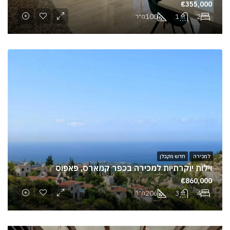
€355,000
100
1
2
מ"ר
למכירה
חדש מקבלן
וילות יוקרתיות למכירה בכפר קמארס, פאפוס
€860,000
206
3
4
מ"ר