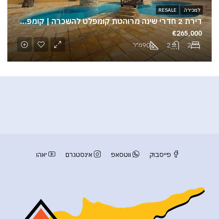
למכירה
RESALE
דירת 2 חדרי שינה מרוהטת קומפלט להשכרה | קומפלקס יוקרתי עם 2 בריכות
€265,000
90
2
2
מ"ר
פייסבוק
ווטסאפ
אינסטגרם
יאהו