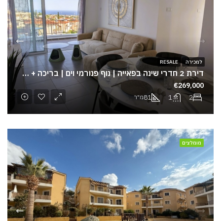
למכירה
RESALE
דירת 2 חדרי שינה בפאייה | נוף פנורמי וים | בריכה + מעלית | השקעה מצוינת
€269,000
81
1
2
מ"ר
מומלצים