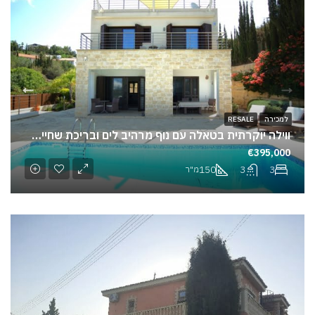
למכירה
RESALE
ווילה יוקרתית בטאלה עם נוף מרהיב לים ובריכת שחייה פרטית
€395,000
150
3
3
מ"ר