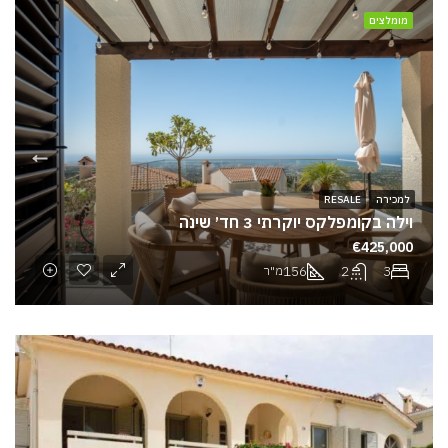
מומלצים
למכירה
RESALE
וילה בקומפלקס יוקרתי 3 חד׳ שינה
€425,000
156
2
3
מ"ר