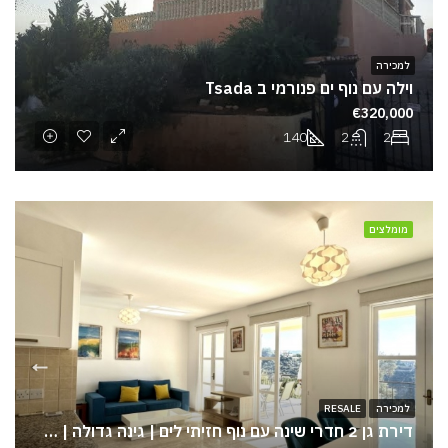
למכירה
וילה עם נוף ים פנורמי ב Tsada
€320,000
140
2
2
מומלצים
למכירה
RESALE
דירת גן 2 חדרי שינה עם נוף חזיתי לים | גינה גדולה | קרובה למרכז הריזורט