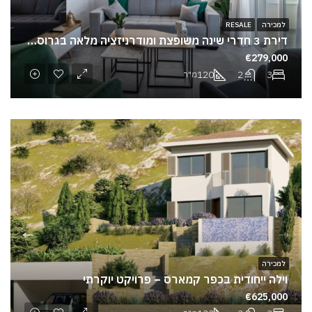
למכירה
RESALE
דירת 3 חדרי שינה משופצת ומודרניזציה מלאה בגרוסקיפו | חניה
€279,000
120
2
3
מ"ר
למכירה
וילה ייחודית בכפר קמארס – פרויקט יוקרתי
€625,000