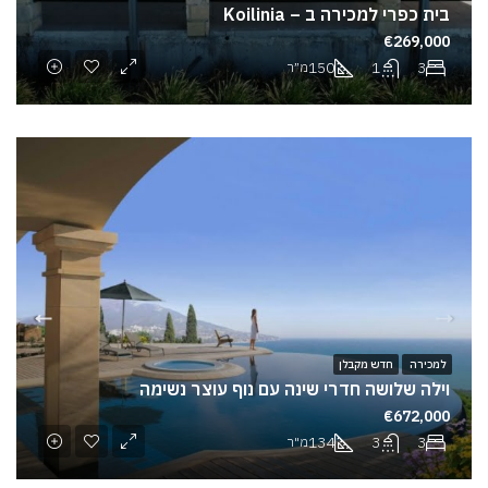
בית כפרי למכירה ב – Koilinia
€269,000
150
1
3
מ״ר
למכירה
חדש מקבלן
וילה שלושה חדרי שינה עם נוף עוצר נשימה
€672,000
134
3
3
מ"ר