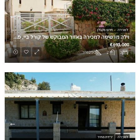
למכירה
חדש מקבלן
וילה מרשימה למכירה באזור המבוקש של קורל ביי, פאפוס
€693,000
250
2
3
מ"ר
למכירה
ירידת מחיר