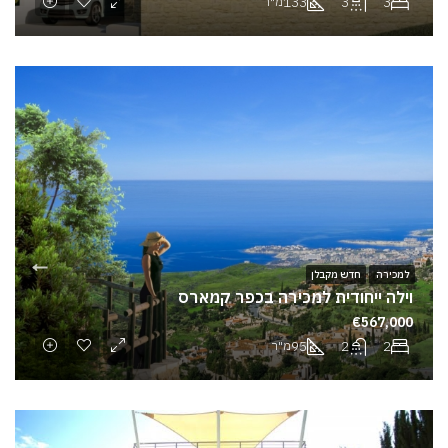
133
3
3
מ"ר
למכירה
חדש מקבלן
וילה ייחודית למכירה בכפר קמארס
€567,000
95
2
2
מ"ר