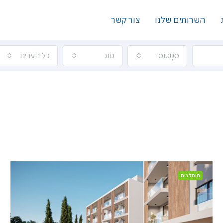
השרותים שלנו
צור קשר
סטָטוּס
סוּג
כל הערים
מומלצים