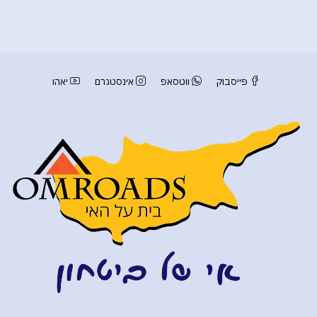
פייסבוק
ווטסאפ
אינסטגרם
יאהו