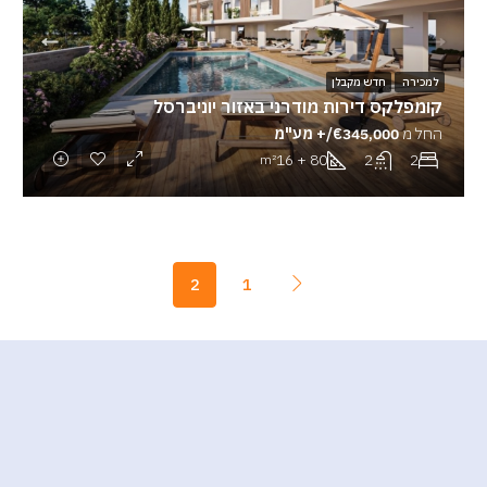
למכירה
חדש מקבלן
קומפלקס דירות מודרני באזור יוניברסל
החל מ
€345,000/+ מע"מ
80 + 16
2
2
m²
2
1