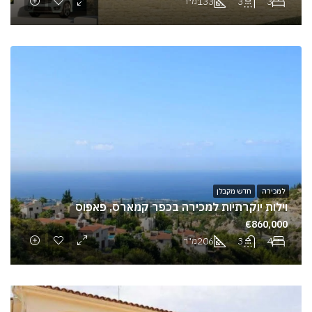
133
3
3
מ"ר
למכירה
חדש מקבלן
וילות יוקרתיות למכירה בכפר קמארס, פאפוס
€860,000
206
3
4
מ"ר