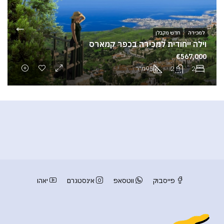
למכירה
חדש מקבלן
וילה ייחודית למכירה בכפר קמארס
€567,000
95
2
2
מ"ר
פייסבוק
ווטסאפ
אינסטגרם
יאהו