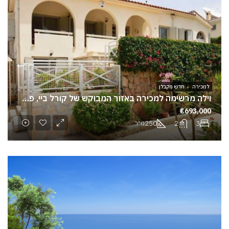
למכירה
חדש מקבלן
וילה מרשימה למכירה באזור המבוקש של קורל ביי, פאפוס
€693,000
250
2
3
מ"ר