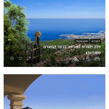
למכירה
חדש מקבלן
וילה ייחודית למכירה בכפר קמארס
€567,000
95
2
2
מ"ר