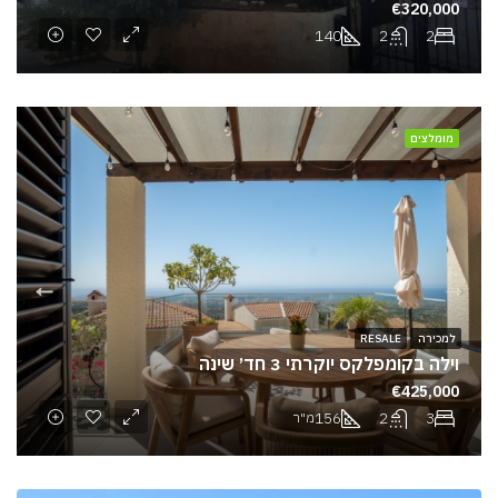
€320,000
140
2
2
מומלצים
למכירה
RESALE
וילה בקומפלקס יוקרתי 3 חד׳ שינה
€425,000
156
2
3
מ"ר