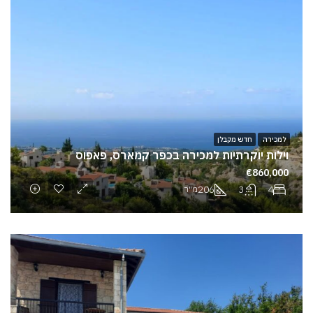
למכירה
חדש מקבלן
וילות יוקרתיות למכירה בכפר קמארס, פאפוס
€860,000
206
3
4
מ"ר