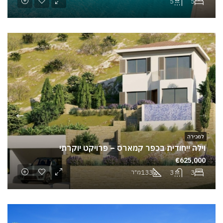
5
5
למכירה
וילה ייחודית בכפר קמארס – פרויקט יוקרתי
€625,000
133
3
3
מ"ר