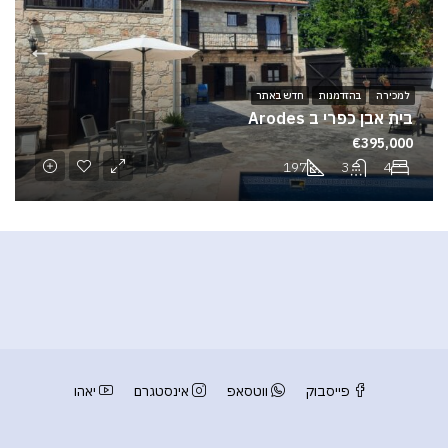
למכירה
בהזדמנות
חדש באתר
בית אבן כפרי ב Arodes
€395,000
197
3
4
פייסבוק
ווטסאפ
אינסטגרם
יאהו