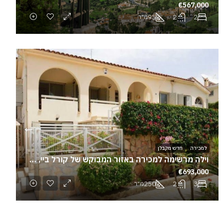
€567,000
95
2
2
מ"ר
למכירה
חדש מקבלן
וילה מרשימה למכירה באזור המבוקש של קורל ביי, פאפוס
€693,000
250
2
3
מ"ר