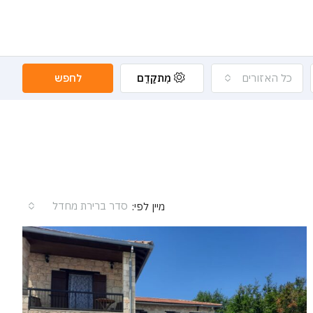
כל האזורים
מִתקַדֵם
לחפש
סדר ברירת מחדל
מיין לפי: