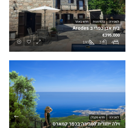
למכירה
בהזדמנות
חדש באתר
בית אבן כפרי ב Arodes
€395,000
197
3
4
למכירה
חדש מקבלן
וילה ייחודית למכירה בכפר קמארס