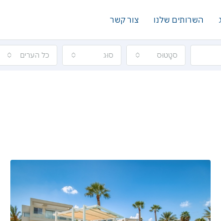
השרותים שלנו
צור קשר
סטָטוּס
סוּג
כל הערים