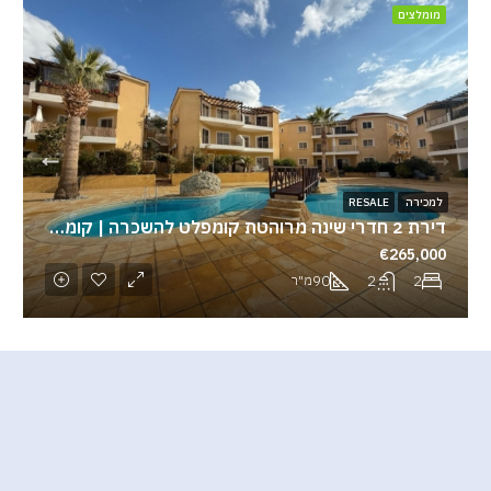
מומלצים
למכירה
RESALE
דירת 2 חדרי שינה מרוהטת קומפלט להשכרה | קומפלקס יוקרתי עם 2 בריכות
€265,000
90
2
2
מ"ר