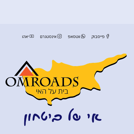
פייסבוק
ווטסאפ
אינסטגרם
יאהו