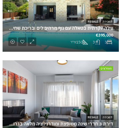
למכירה
RESALE
ווילה יוקרתית בטאלה עם נוף מרהיב לים ובריכת שחייה פרטית
€395,000
150
3
3
מ"ר
מומלצים
למכירה
RESALE
דירת 3 חדרי שינה משופצת ומודרניזציה מלאה בגרוסקיפו | חניה