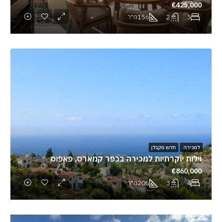
€425,000
156
2
3
מ"ר
למכירה
חדש מקבלן
וילות יוקרתיות למכירה בכפר קמארס, פאפוס
€860,000
206
3
4
מ"ר