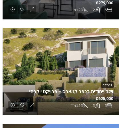
€279,000
120
2
3
מ"ר
למכירה
וילה ייחודית בכפר קמארס – פרויקט יוקרתי
€625,000
133
3
3
מ"ר